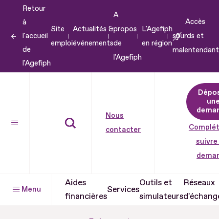
Retour
Aller
A
Accès
à
au
Site
Actualités &
propos
L'Agefiph
l'accueil
sourds et
contenu
emploi
événements
de
en région
de
malentendant
Aller
l'Agefiph
l'Agefiph
au
pied
Dépo
de
un
dema
page
Nous
Complét
contacter
suivre
dema
Aides
Outils et
Réseaux
Services
Menu
financières
simulateurs
d'échang