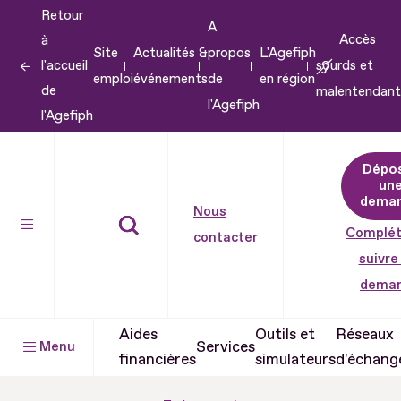
Retour
Aller
A
Accès
à
au
Site
Actualités &
propos
L'Agefiph
l'accueil
sourds et
contenu
emploi
événements
de
en région
de
malentendant
Aller
l'Agefiph
l'Agefiph
au
pied
Dépo
de
un
dema
page
Nous
Complét
contacter
suivre
dema
Aides
Outils et
Réseaux
Services
Menu
financières
simulateurs
d'échang