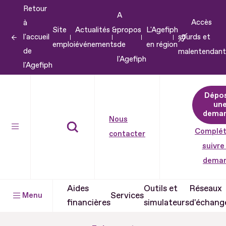
Retour
Aller
A
Accès
à
au
Site
Actualités &
propos
L'Agefiph
l'accueil
sourds et
contenu
emploi
événements
de
en région
de
malentendant
Aller
l'Agefiph
l'Agefiph
au
pied
Dépo
de
un
dema
page
Nous
Complét
contacter
suivre
dema
Aides
Outils et
Réseaux
Services
Menu
financières
simulateurs
d'échang