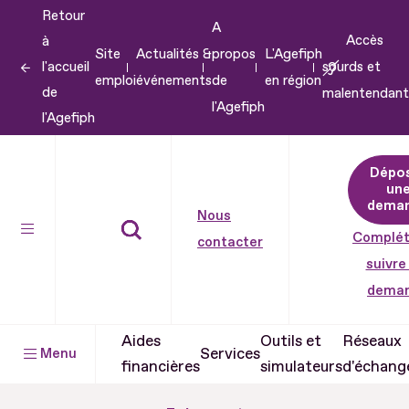
Retour
Aller
A
Accès
à
au
Site
Actualités &
propos
L'Agefiph
l'accueil
sourds et
contenu
emploi
événements
de
en région
de
malentendant
Aller
l'Agefiph
l'Agefiph
au
pied
Dépo
de
un
dema
page
Nous
Complét
contacter
suivre
dema
Aides
Outils et
Réseaux
Services
Menu
financières
simulateurs
d'échang