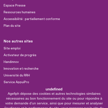
Espace Presse
Ressources humaines
Accessibilité : partiellement conforme
Plan du site
Nos autres sites
Site emploi
Activateur de progrès
Handinnov
Innovation et recherche
Université du RRH
Service AppuiPro
undefined
Agefiph dépose des cookies et autres technologies similaires
Nous suivre
nécessaires au bon fonctionnement du site ou pour répondre à
Youtube
votre demande d’un service, ainsi que pour mesurer et analyser
l’audience et la performance du site, vous proposer sur le site du