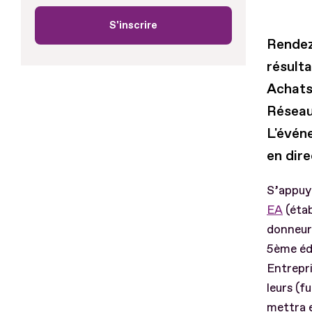
S'inscrire
Rendez-
résult
Achats
Réseau
L'évén
en dire
S’appuy
EA
(étab
donneurs
5ème édi
Entrepri
leurs (f
mettra e