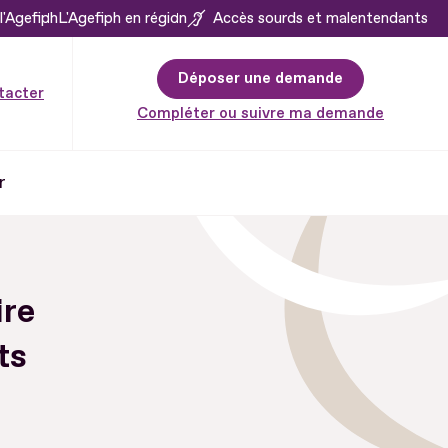
l'Agefiph
L'Agefiph en région
Accès sourds et malentendants
Déposer une demande
tacter
Compléter ou suivre ma demande
r
ire
ts