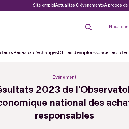
Site emploi
Actualités & événements
A propos de 
Nous con
ateurs
Réseaux d'échanges
Offres d'emploi
Espace recruteu
Evénement
sultats 2023 de l'Observato
conomique national des acha
responsables