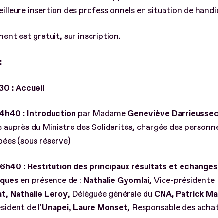
illeure insertion des professionnels en situation de handi
ent est gratuit, sur inscription.
:
30 : Accueil
4h40 : Introduction
par Madame
Geneviève Darrieusse
 auprès du Ministre des Solidarités, chargée des personn
ées (sous réserve)
6h40 : Restitution des principaux résultats et échanges
iques
en présence de :
Nathalie Gyomlai
, Vice-présidente
at
,
Nathalie Leroy
, Déléguée générale du
CNA,
Patrick Ma
sident de l'
Unapei
,
Laure Monset
, Responsable des acha