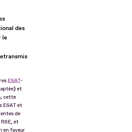
es
ional des
 le
retransmis
ires
ESAT
-
adaptée
)
et
s, cette
es ESAT et
tentes de
e RSE, et
n en faveur