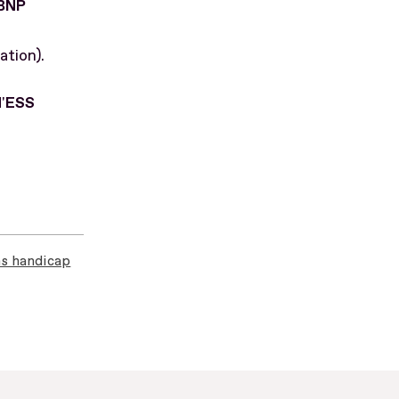
 BNP
ation).
'
ESS
ns handicap