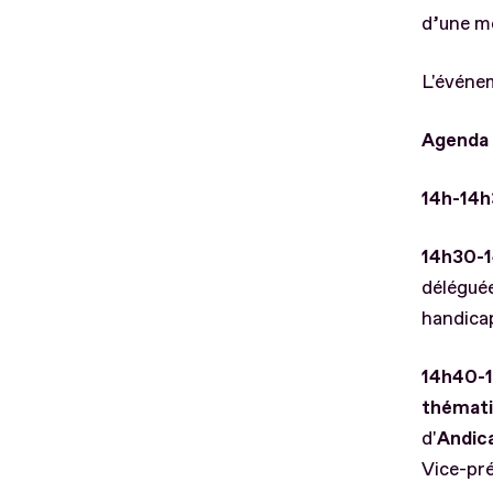
d’une me
L'événem
Agenda 
14h-14h
14h30-1
déléguée
handicap
14h40-1
thémat
d'
Andic
Vice-pré