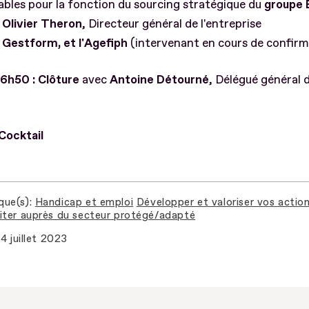
bles pour la fonction du sourcing stratégique du
groupe
,
Olivier Theron
, Directeur général de l'entreprise
e
Gestform, et l'
Agefiph
(intervenant en cours de confirm
6h50 : Clôture
avec
Antoine Détourné
, Délégué général d
Cocktail
que(s)
Handicap et emploi
Développer et valoriser vos actio
iter auprès du secteur protégé/adapté
4 juillet 2023