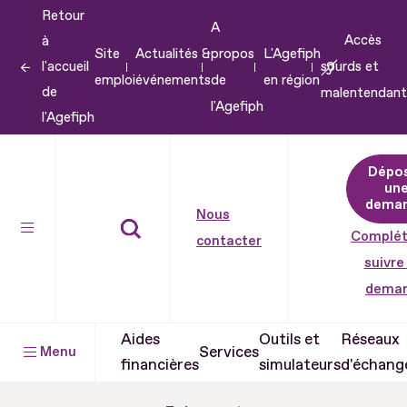
Retour
Aller
A
Accès
à
au
Site
Actualités &
propos
L'Agefiph
l'accueil
sourds et
contenu
emploi
événements
de
en région
de
malentendant
Aller
l'Agefiph
l'Agefiph
au
pied
Dépo
de
un
dema
page
Nous
Complét
contacter
suivre
dema
Aides
Outils et
Réseaux
Services
Menu
financières
simulateurs
d'échang