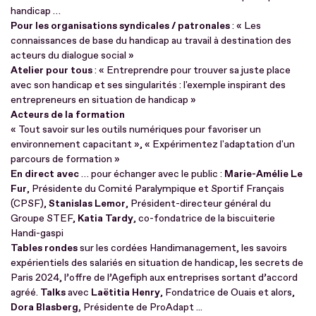
handicap …
Pour les organisations syndicales / patronales
: « Les
connaissances de base du handicap au travail à destination des
acteurs du dialogue social »
Atelier pour tous
: « Entreprendre pour trouver sa juste place
avec son handicap et ses singularités : l'exemple inspirant des
entrepreneurs en situation de handicap »
Acteurs de la formation
« Tout savoir sur les outils numériques pour favoriser un
environnement capacitant », « Expérimentez l'adaptation d'un
parcours de formation »
En direct avec
… pour échanger avec le public :
Marie-Amélie Le
Fur
, Présidente du Comité Paralympique et Sportif Français
(CPSF),
Stanislas Lemor
, Président-directeur général du
Groupe STEF,
Katia Tardy
, co-fondatrice de la biscuiterie
Handi-gaspi
Tables rondes
sur les cordées Handimanagement, les savoirs
expérientiels des salariés en situation de handicap, les secrets de
Paris 2024, l’offre de l’Agefiph aux entreprises sortant d’accord
agréé.
Talks
avec
Laëtitia Henry
, Fondatrice de Ouais et alors,
Dora Blasberg,
Présidente de ProAdapt ...