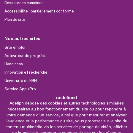
Ressources humaines
Accessibilité : partiellement conforme
Plan du site
Nos autres sites
Site emploi
Activateur de progrès
Handinnov
Innovation et recherche
Université du RRH
Service AppuiPro
undefined
Agefiph dépose des cookies et autres technologies similaires
Nous suivre
nécessaires au bon fonctionnement du site ou pour répondre à
Youtube
votre demande d’un service, ainsi que pour mesurer et analyser
l’audience et la performance du site, vous proposer sur le site du
Linkedin
contenu multimédia via les services de partage de vidéo, afficher
de la publicité, partager le contenu du site sur les réseaux