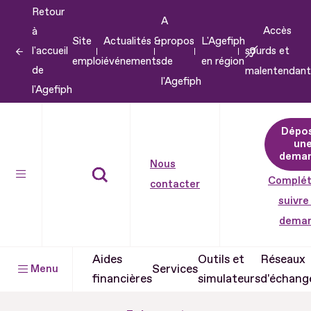
Retour
Aller
A
Accès
à
au
Site
Actualités &
propos
L'Agefiph
l'accueil
sourds et
contenu
emploi
événements
de
en région
de
malentendant
Aller
l'Agefiph
l'Agefiph
au
pied
Dépo
de
un
dema
page
Nous
Complét
contacter
suivre
dema
Aides
Outils et
Réseaux
Services
Menu
financières
simulateurs
d'échang