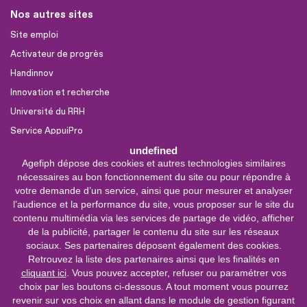
Nos autres sites
Site emploi
Activateur de progrès
Handinnov
Innovation et recherche
Université du RRH
Service AppuiPro
undefined
Agefiph dépose des cookies et autres technologies similaires
Nous suivre
nécessaires au bon fonctionnement du site ou pour répondre à
Youtube
votre demande d’un service, ainsi que pour mesurer et analyser
l’audience et la performance du site, vous proposer sur le site du
Linkedin
contenu multimédia via les services de partage de vidéo, afficher
de la publicité, partager le contenu du site sur les réseaux
Facebook
sociaux. Ses partenaires déposent également des cookies.
X
Retrouvez la liste des partenaires ainsi que les finalités en
cliquant ici
. Vous pouvez accepter, refuser ou paramétrer vos
choix par les boutons ci-dessous. A tout moment vous pourrez
0 800 11 10 09
Service &
revenir sur vos choix en allant dans le module de gestion figurant
appel gratuits