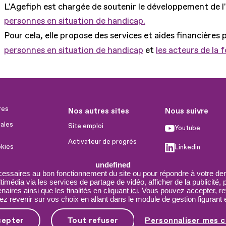
L'Agefiph est chargée de soutenir le développement de l
personnes en situation de handicap.
Pour cela, elle propose des services et aides financières 
personnes en situation de handicap
et
les acteurs de la 
res
Nos autres sites
Nous suivre
ales
Site emploi
Youtube
Activateur de progrès
okies
Linkedin
Handinnov
humaines
undefined
Facebook
Innovation et recherche
cessaires au bon fonctionnement du site ou pour répondre à votre dem
imédia via les services de partage de vidéo, afficher de la publicité,
X
Université du RRH
aires ainsi que les finalités en
cliquant ici
. Vous pouvez accepter, re
 revenir sur vos choix en allant dans le module de gestion figurant e
Service AppuiPro
cepter
Tout refuser
Personnaliser mes c