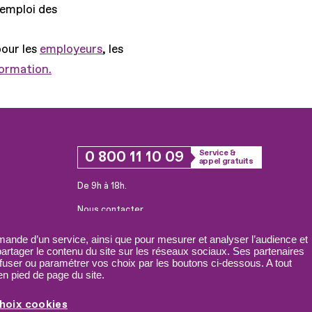
'emploi des
pour les
employeurs
, les
formation.
0 800 11 10 09
Service &
appel gratuits
De 9h à 18h.
Nous contacter
Plateforme de mise en contact LSF
ande d’un service, ainsi que pour mesurer et analyser l’audience et
 partager le contenu du site sur les réseaux sociaux. Ses partenaires
fuser ou paramétrer vos choix par les boutons ci-dessous. A tout
n pied de page du site.
hoix cookies