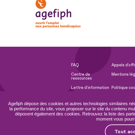
FAQ
Appels d'off
Centre de
Mentions lég
ressources
Lettre d'information
Politique co
Espace Presse
Ressources 
Agefiph dépose des cookies et autres technologies similaires né
Accessibilité :
Plan du site
la performance du site, vous proposer sur le site du contenu mult
partiellement
déposent également des cookies. Retrouvez la liste des parten
conforme
moment vous pourrez
Tout ac