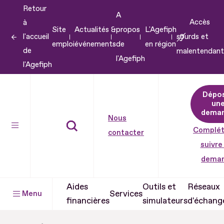
Retour
Aller
A
Accès
à
au
Site
Actualités &
propos
L'Agefiph
l'accueil
sourds et
contenu
emploi
événements
de
en région
de
malentendant
Aller
l'Agefiph
l'Agefiph
au
pied
Dépo
de
un
dema
page
Nous
Complét
contacter
suivre
dema
Aides
Outils et
Réseaux
Services
Menu
financières
simulateurs
d'échang