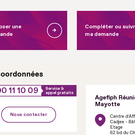
oser une
Compléter ou suiv
ande
ma demande
coordonnées
0 11 10 09
Service &
appel gratuits
Agefiph Réuni
Mayotte
Nous contacter
Centre d'Aff
Cadjee - Bâ
Etage
62 bd du C