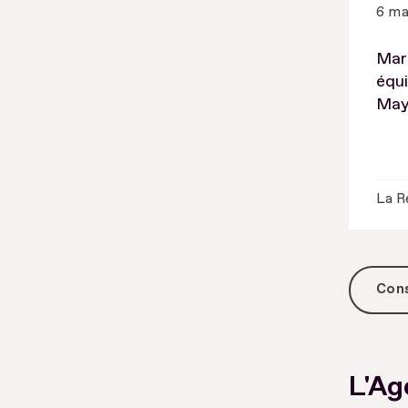
6 ma
Mari
équi
May
La R
Cons
L'Ag