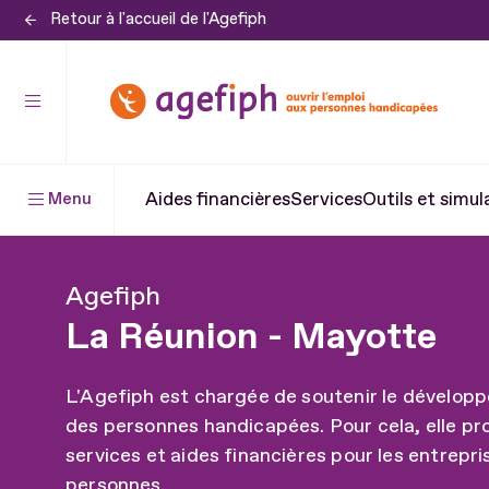
Retour à l'accueil de l'Agefiph
Aller
au
contenu
Aller
au
pied
Aides financières
Services
Outils et simul
Menu
de
page
Agefiph
La Réunion - Mayotte
L'Agefiph est chargée de soutenir le développ
des personnes handicapées. Pour cela, elle p
services et aides financières pour les entrepri
personnes.