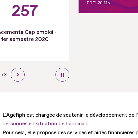
PDF
1.28 Mo
257
79
acements Cap emploi -
Maintiens dans l'emplo
1er semestre 2020
1er semestre 2020
Diapo
1
/
sur
3
L'Agefiph est chargée de soutenir le développement de l
personnes en situation de handicap.
Pour cela, elle propose des services et aides financières 