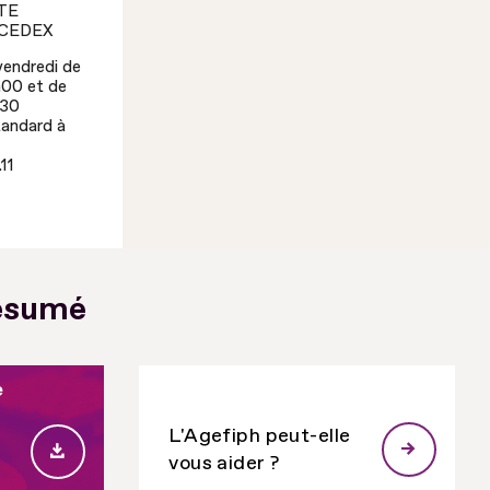
TE
 CEDEX
vendredi de
h00 et de
h30
tandard à
11
résumé
e
ens à
Nombre de création
Cap em
L'Agefiph peut-elle
:
d'activités à La Réunion
à La
vous aider ?
(Source : Agefiph)