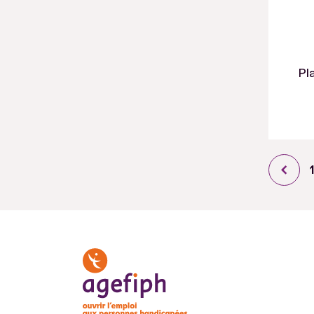
14
14 personnes handicapées
Pl
ont été aidées - 1er
semestre 2020