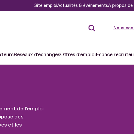
Site emploi
Actualités & événements
A propos de 
Nous con
ateurs
Réseaux d'échanges
Offres d'emploi
Espace recruteu
ement de l'emploi
ropose des
ses et les