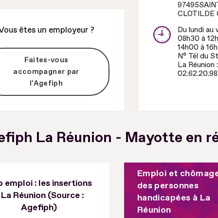
97495
SAIN
CLOTILDE
Vous êtes un employeur ?
Du lundi au 
08h30 à 12
14h00 à 16
N° Tél du S
Faites-vous
La Réunion :
accompagner par
02.62.20.98.
l'Agefiph
efiph La Réunion - Mayotte en 
Emploi et chômag
 emploi : les insertions
Cap emploi : les mainti
des personnes
 La Réunion (Source :
La Réunion (Source 
handicapées à La
Agefiph)
Agefiph)
Réunion