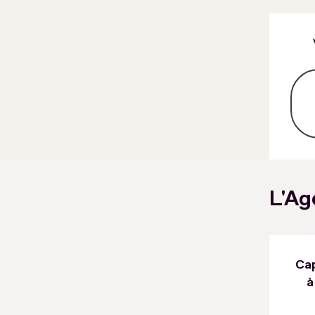
L'Ag
Nombre de création
Cap
d'activités à La Réunion
à
(Source : Agefiph)