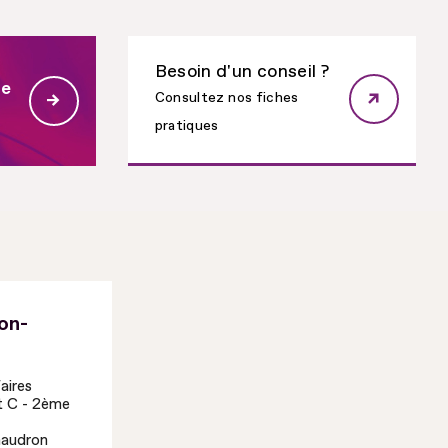
Besoin d'un conseil ?
re
Consultez nos fiches
pratiques
on-
aires
t C - 2ème
haudron