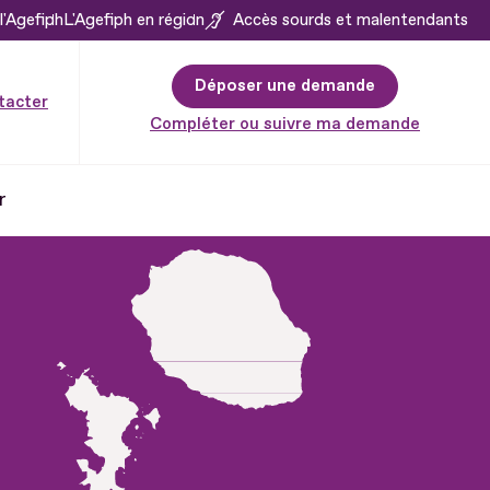
l'Agefiph
L'Agefiph en région
Accès sourds et malentendants
Déposer une demande
tacter
Compléter ou suivre ma demande
r