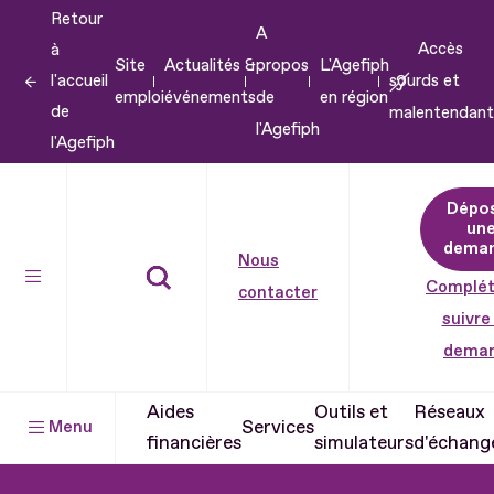
Retour
Aller
A
Accès
à
au
Site
Actualités &
propos
L'Agefiph
l'accueil
sourds et
contenu
emploi
événements
de
en région
de
malentendant
Aller
l'Agefiph
l'Agefiph
au
pied
Dépo
de
un
dema
page
Nous
Complét
contacter
suivre
dema
Aides
Outils et
Réseaux
Services
Menu
financières
simulateurs
d'échang