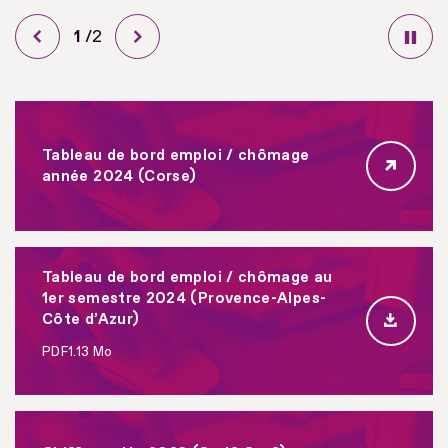
Diapo
1
/
sur
2
Tableau de bord emploi / chômage
année 2024 (Corse)
Tableau de bord emploi / chômage au
1er semestre 2024 (Provence-Alpes-
Côte d’Azur)
PDF
1.13 Mo