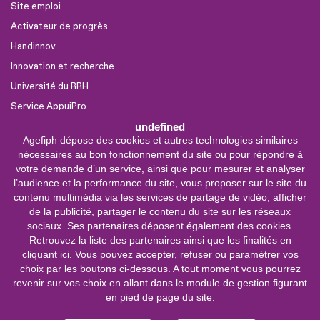
Site emploi
Activateur de progrès
Handinnov
Innovation et recherche
Université du RRH
Service AppuiPro
undefined
Agefiph dépose des cookies et autres technologies similaires
Nous suivre
nécessaires au bon fonctionnement du site ou pour répondre à
Youtube
votre demande d’un service, ainsi que pour mesurer et analyser
l’audience et la performance du site, vous proposer sur le site du
Linkedin
contenu multimédia via les services de partage de vidéo, afficher
de la publicité, partager le contenu du site sur les réseaux
Facebook
sociaux. Ses partenaires déposent également des cookies.
X
Retrouvez la liste des partenaires ainsi que les finalités en
cliquant ici
. Vous pouvez accepter, refuser ou paramétrer vos
choix par les boutons ci-dessous. A tout moment vous pourrez
0 800 11 10 09
Service &
revenir sur vos choix en allant dans le module de gestion figurant
appel gratuits
en pied de page du site.
De 9h à 18h.