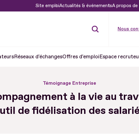
Site emploi
Actualités & événements
A propos de 
Nous con
ateurs
Réseaux d'échanges
Offres d'emploi
Espace recruteu
Témoignage Entreprise
ompagnement à la vie au trava
util de fidélisation des salari