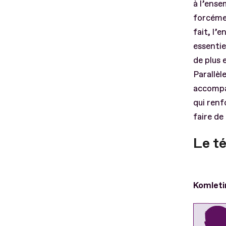
à l’ense
forcémen
fait, l’
essentie
de plus 
Parallèl
accompa
qui renf
faire de
Le t
Komleti