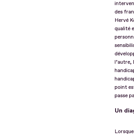
interven
des fran
Hervé Ko
qualité 
personn
sensibil
développ
l’autre,
handicap
handicap
point es
passe pa
Un dia
Lorsque 