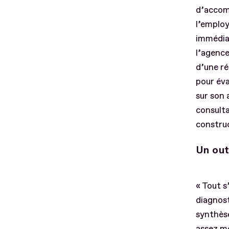
d’accomp
l’employ
immédiat
l’agence
d’une ré
pour éva
sur son 
consulta
construc
Un out
« Tout s
diagnost
synthèse
assez mo