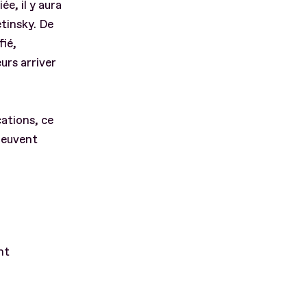
e, il y aura
tinsky. De
fié,
eurs arriver
ations, ce
peuvent
nt