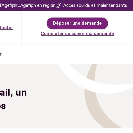
l'Agefiph
L'Agefiph en région
Accès sourds et malentendants
Déposer une demande
tacter
Compléter ou suivre ma demande
r
il, un
és