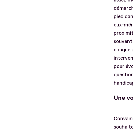
démarche
pied dan
eux-même
proximit
souvent 
chaque a
interven
pour évo
question
handicap
Une vo
Convainc
souhaite