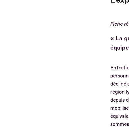
L'ex
Fiche r
« La q
équipe
Entretie
personn
décliné 
région l
depuis 
mobilise
équivale
sommes p