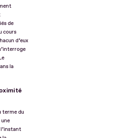
ement
t
iés de
u cours
chacun d’eux
 s’interroge
Le
ans la
roximité
u terme du
s une
 l’instant
 la