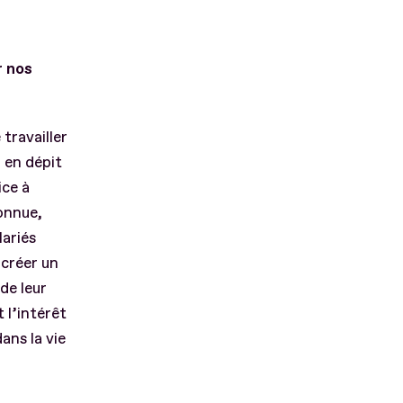
r nos
travailler
, en dépit
ice à
connue,
lariés
 créer un
de leur
 l’intérêt
ans la vie