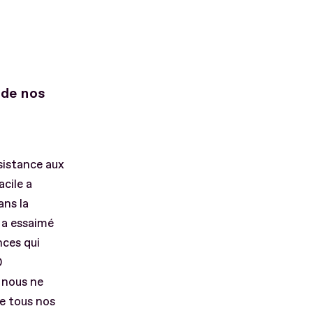
 de nos
sistance aux
cile a
ans la
 a essaimé
ces qui
0
e nous ne
ue tous nos