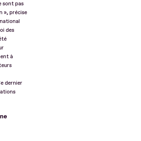
e sont pas
n », précise
 national
oi des
été
ur
ment à
teurs
e dernier
tations
nne