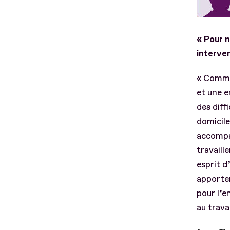
« Pour n
interve
« Comme 
et une e
des diff
domicile
accompag
travaill
esprit d
apporter
pour l’e
au travai