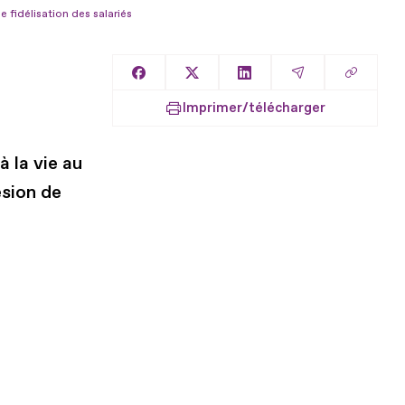
e fidélisation des salariés
Copier l
Partager sur Facebook
Partager sur X
Partager sur LinkedIn
Partager par E
Imprimer/télécharger
 la vie au
ésion de