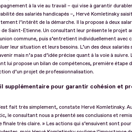
agnement à la vie au travail – qui vise à garantir durabl
abilité des salariés handicapés –, Hervé Komletinsky saisi
ement l’intérêt de la démarche. Il la propose à deux salar
 de Saint-Etienne. Un consultant leur présente le projet a
union commune, puis s’entretient individuellement avec 
luer leur situation et leurs besoins. L’un des deux salariés
avenir mais n’a pas d’idée précise quant à la voie à suivre. 
nt lui propose un bilan de compétences, première étape d
tion d’un projet de professionnalisation.
il supplémentaire pour garantir cohésion et p
’est fait très simplement, constate Hervé Komletinsky. A
ic, le consultant nous a présenté ses conclusions et remi
 finale très claire. » Les actions qui s’ensuivent sont pour
destes, mais Hervé Komletinsky souligne l’importance de