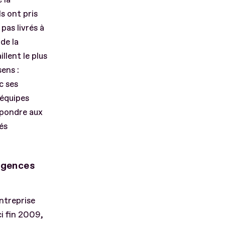
s ont pris
 pas livrés à
de la
llent le plus
sens :
c ses
 équipes
répondre aux
és
 agences
ntreprise
ci fin 2009,