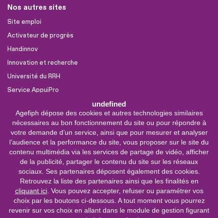
Nos autres sites
Site emploi
Activateur de progrès
Handinnov
Innovation et recherche
Université du RRH
Service AppuiPro
undefined
Agefiph dépose des cookies et autres technologies similaires
Nous suivre
nécessaires au bon fonctionnement du site ou pour répondre à
Youtube
votre demande d’un service, ainsi que pour mesurer et analyser
l’audience et la performance du site, vous proposer sur le site du
Linkedin
contenu multimédia via les services de partage de vidéo, afficher
de la publicité, partager le contenu du site sur les réseaux
Facebook
sociaux. Ses partenaires déposent également des cookies.
X
Retrouvez la liste des partenaires ainsi que les finalités en
cliquant ici
. Vous pouvez accepter, refuser ou paramétrer vos
choix par les boutons ci-dessous. A tout moment vous pourrez
0 800 11 10 09
Service &
revenir sur vos choix en allant dans le module de gestion figurant
appel gratuits