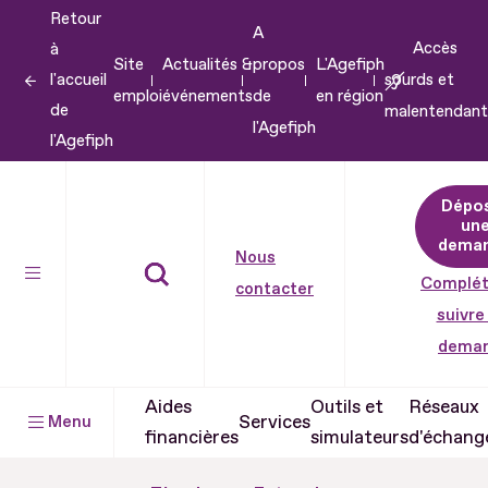
Retour
Aller
A
Accès
à
au
Site
Actualités &
propos
L'Agefiph
l'accueil
sourds et
contenu
emploi
événements
de
en région
de
malentendant
Aller
l'Agefiph
l'Agefiph
au
pied
Dépo
de
un
dema
page
Nous
Complét
contacter
suivre
dema
Aides
Outils et
Réseaux
Services
Menu
financières
simulateurs
d'échang