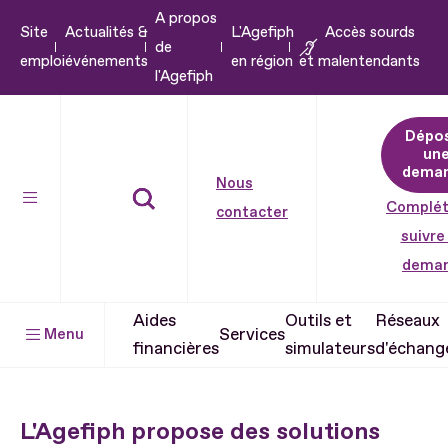
A propos
Aller
Site
Actualités &
L'Agefiph
Accès sourds
de
au
emploi
événements
en région
et malentendants
l'Agefiph
contenu
Aller
Dépo
au
un
pied
dema
Nous
de
Complét
contacter
page
suivre
dema
Aides
Outils et
Réseaux
Services
Menu
financières
simulateurs
d'échang
L'Agefiph propose des solutions