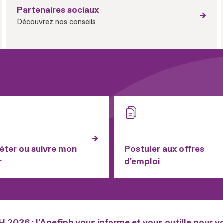
Partenaires sociaux
Découvrez nos conseils
ter ou suivre mon
Postuler aux offres
r
d'emploi
2026 : l'Agefiph vous informe et vous outille pour v