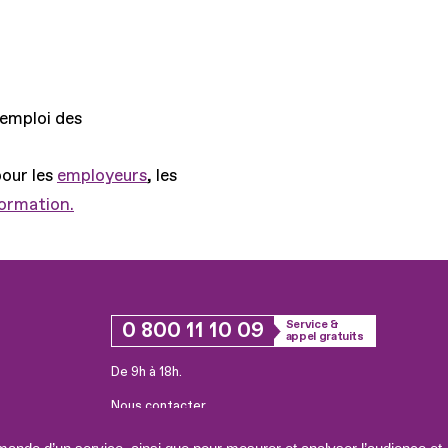
'emploi des
pour les
employeurs
, les
formation.
0 800 11 10 09
Service &
appel gratuits
De 9h à 18h.
Nous contacter
Plateforme de mise en contact LSF