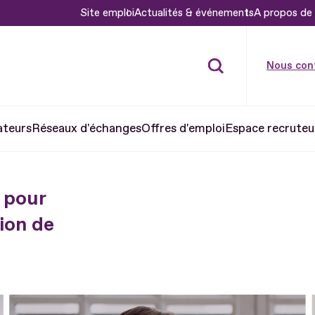
Site emploi
Actualités & événements
A propos de 
Nous con
ateurs
Réseaux d'échanges
Offres d'emploi
Espace recruteu
 pour
ion de