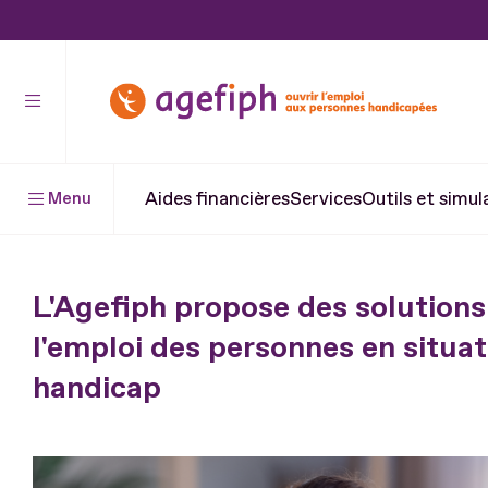
Aller
au
contenu
Aller
au
pied
Aides financières
Services
Outils et simul
Menu
de
page
L'Agefiph propose des solutions
l'emploi des personnes en situat
handicap