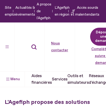
A propos
Aller
Site
Actualités &
L'Agefiph
Accès sourds
de
au
emploi
événements
en région
et malentendants
l'Agefiph
contenu
Aller
Dépo
au
un
pied
dema
Nous
de
Complét
contacter
page
suivre
dema
Aides
Outils et
Réseaux
Services
Menu
financières
simulateurs
d'échang
L'Agefiph propose des solutions