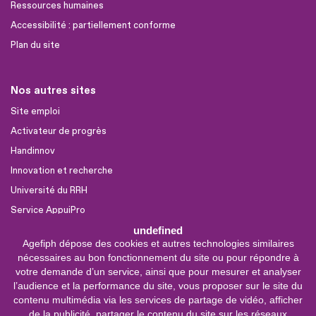
Ressources humaines
Accessibilité : partiellement conforme
Plan du site
Nos autres sites
Site emploi
Activateur de progrès
Handinnov
Innovation et recherche
Université du RRH
Service AppuiPro
undefined
Agefiph dépose des cookies et autres technologies similaires
Nous suivre
nécessaires au bon fonctionnement du site ou pour répondre à
Youtube
votre demande d’un service, ainsi que pour mesurer et analyser
l’audience et la performance du site, vous proposer sur le site du
Linkedin
contenu multimédia via les services de partage de vidéo, afficher
de la publicité, partager le contenu du site sur les réseaux