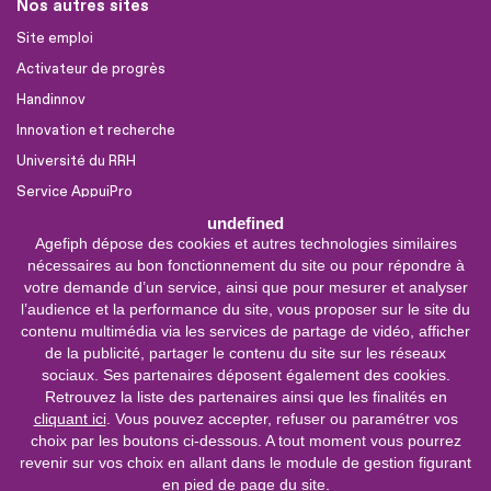
Nos autres sites
Site emploi
Activateur de progrès
Handinnov
Innovation et recherche
Université du RRH
Service AppuiPro
undefined
Agefiph dépose des cookies et autres technologies similaires
Nous suivre
nécessaires au bon fonctionnement du site ou pour répondre à
Youtube
votre demande d’un service, ainsi que pour mesurer et analyser
l’audience et la performance du site, vous proposer sur le site du
Linkedin
contenu multimédia via les services de partage de vidéo, afficher
de la publicité, partager le contenu du site sur les réseaux
Facebook
sociaux. Ses partenaires déposent également des cookies.
X
Retrouvez la liste des partenaires ainsi que les finalités en
cliquant ici
. Vous pouvez accepter, refuser ou paramétrer vos
choix par les boutons ci-dessous. A tout moment vous pourrez
0 800 11 10 09
Service &
revenir sur vos choix en allant dans le module de gestion figurant
appel gratuits
en pied de page du site.
De 9h à 18h.