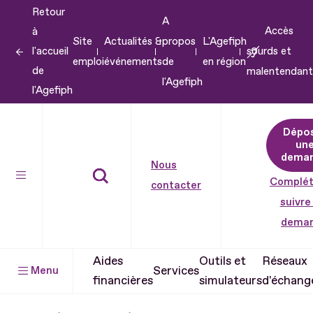
Retour
Aller
A
Accès
à
au
Site
Actualités &
propos
L'Agefiph
l'accueil
sourds et
contenu
emploi
événements
de
en région
de
malentendant
Aller
l'Agefiph
l'Agefiph
au
pied
Dépo
de
un
dema
page
Nous
Complét
contacter
suivre
dema
Aides
Outils et
Réseaux
Services
Menu
financières
simulateurs
d'échang