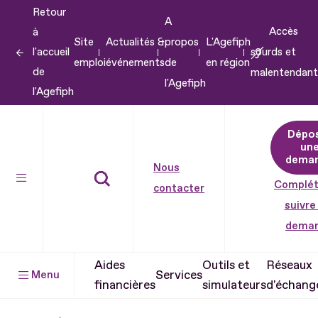
Retour
Aller
A
Accès
à
au
Site
Actualités &
propos
L'Agefiph
l'accueil
sourds et
contenu
emploi
événements
de
en région
de
malentendant
Aller
l'Agefiph
l'Agefiph
au
pied
Dépo
de
un
dema
page
Nous
Complét
contacter
suivre
dema
Aides
Outils et
Réseaux
Services
Menu
financières
simulateurs
d'échang