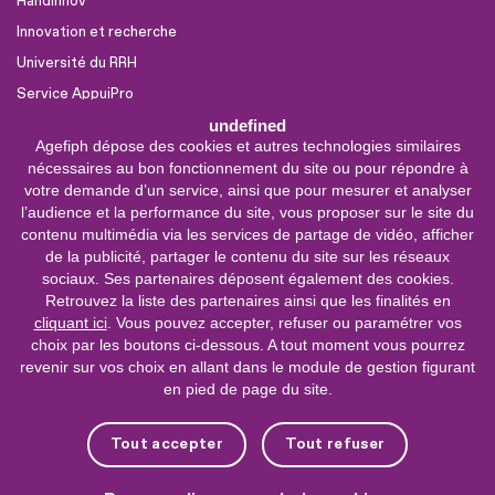
Handinnov
Innovation et recherche
Université du RRH
Service AppuiPro
undefined
Agefiph dépose des cookies et autres technologies similaires
Nous suivre
nécessaires au bon fonctionnement du site ou pour répondre à
Youtube
votre demande d’un service, ainsi que pour mesurer et analyser
l’audience et la performance du site, vous proposer sur le site du
Linkedin
contenu multimédia via les services de partage de vidéo, afficher
de la publicité, partager le contenu du site sur les réseaux
Facebook
sociaux. Ses partenaires déposent également des cookies.
X
Retrouvez la liste des partenaires ainsi que les finalités en
cliquant ici
. Vous pouvez accepter, refuser ou paramétrer vos
choix par les boutons ci-dessous. A tout moment vous pourrez
0 800 11 10 09
Service &
revenir sur vos choix en allant dans le module de gestion figurant
appel gratuits
en pied de page du site.
De 9h à 18h.
Nous contacter
Tout accepter
Tout refuser
Plateforme de mise en contact LSF