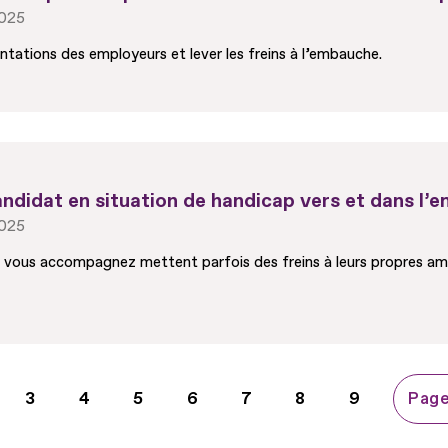
 2025
ntations des employeurs et lever les freins à l’embauche.
didat en situation de handicap vers et dans l’e
 2025
vous accompagnez mettent parfois des freins à leurs propres ambit
ge
Page
3
Page
4
Page
5
Page
6
Page
7
Page
8
Page
9
Page