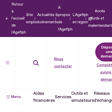
Retour
Aller
A
Accès
à
au
Site
Actualités &
propos
L'Agefiph
l'accueil
sourds et
contenu
emploi
événements
de
en région
de
malentendant
Aller
l'Agefiph
l'Agefiph
au
pied
Dépo
de
un
dema
page
Nous
Complét
contacter
suivre
dema
Aides
Outils et
Réseaux
Services
Menu
financières
simulateurs
d'échang