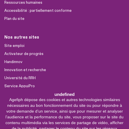
Ressources humaines
Accessibilité : partiellement conforme
Plan du site
Nos autres sites
Site emploi
Activateur de progrès
Handinnov
Innovation et recherche
Université du RRH
Service AppuiPro
undefined
Agefiph dépose des cookies et autres technologies similaires
Nous suivre
nécessaires au bon fonctionnement du site ou pour répondre à
Youtube
votre demande d’un service, ainsi que pour mesurer et analyser
l’audience et la performance du site, vous proposer sur le site du
Linkedin
contenu multimédia via les services de partage de vidéo, afficher
de la publicité, partager le contenu du site sur les réseaux