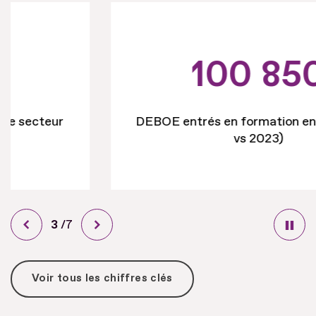
100 850
DEBOE entrés en formation en 2024 (-8%
vs 2023)
Diapo
4
/
sur
7
Voir tous les chiffres clés