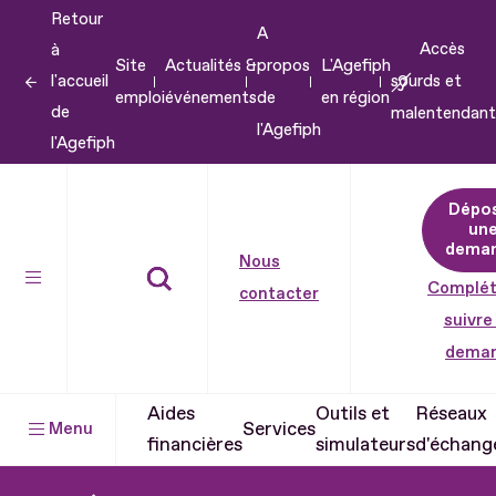
Retour
Aller
A
Accès
à
au
Site
Actualités &
propos
L'Agefiph
l'accueil
sourds et
contenu
emploi
événements
de
en région
de
malentendant
Aller
l'Agefiph
l'Agefiph
au
pied
Dépo
de
un
dema
page
Nous
Complét
contacter
suivre
dema
Aides
Outils et
Réseaux
Services
Menu
financières
simulateurs
d'échang