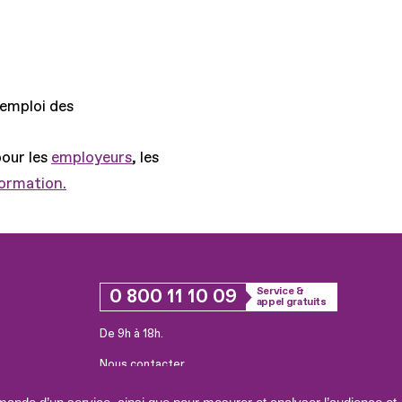
'emploi des
pour les
employeurs
, les
formation.
0 800 11 10 09
Service &
appel gratuits
De 9h à 18h.
Nous contacter
Plateforme de mise en contact LSF