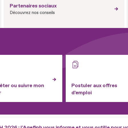
Partenaires sociaux
Découvrez nos conseils
ter ou suivre mon
Postuler aux offres
r
d'emploi
2026 : l'Agefiph vous informe et vous outille pour v