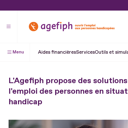
Aller
au
contenu
Aller
au
pied
Aides financières
Services
Outils et simul
Menu
de
page
L'Agefiph propose des solutions
l'emploi des personnes en situat
handicap