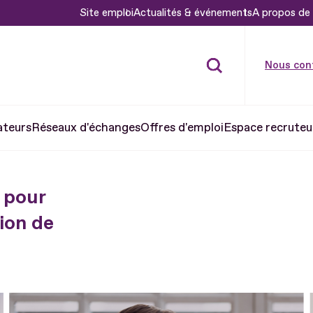
Site emploi
Actualités & événements
A propos de 
Nous con
ateurs
Réseaux d'échanges
Offres d'emploi
Espace recruteu
 pour
ion de