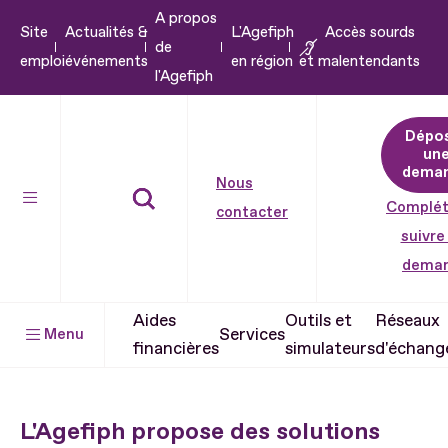
A propos
Aller
Site
Actualités &
L'Agefiph
Accès sourds
de
au
emploi
événements
en région
et malentendants
l'Agefiph
contenu
Aller
Dépo
au
un
pied
dema
Nous
de
Complét
contacter
page
suivre
dema
Aides
Outils et
Réseaux
Services
Menu
financières
simulateurs
d'échang
L'Agefiph propose des solutions