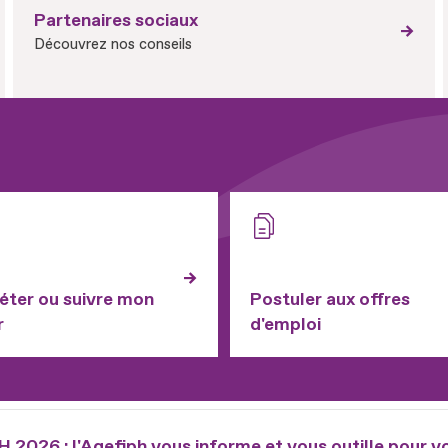
Partenaires sociaux
Découvrez nos conseils
ter ou suivre mon
Postuler aux offres
r
d'emploi
2026 : l'Agefiph vous informe et vous outille pour v