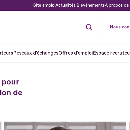
Site emploi
Actualités & événements
A propos de 
Nous con
ateurs
Réseaux d'échanges
Offres d'emploi
Espace recruteu
 pour
ion de