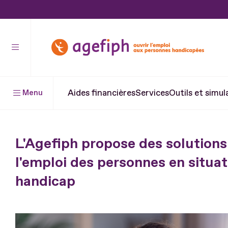
Aller
au
contenu
Aller
au
pied
Aides financières
Services
Outils et simul
Menu
de
page
L'Agefiph propose des solutions
l'emploi des personnes en situat
handicap