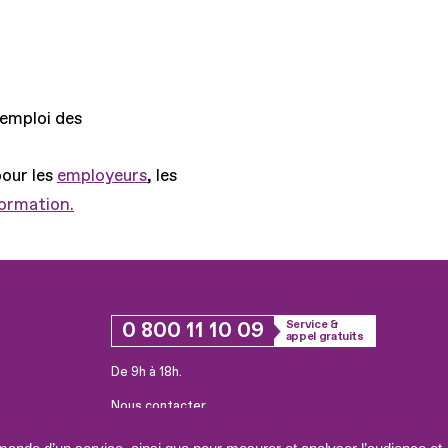
'emploi des
pour les
employeurs
, les
formation.
0 800 11 10 09
Service &
appel gratuits
De 9h à 18h.
Nous contacter
Plateforme de mise en contact LSF