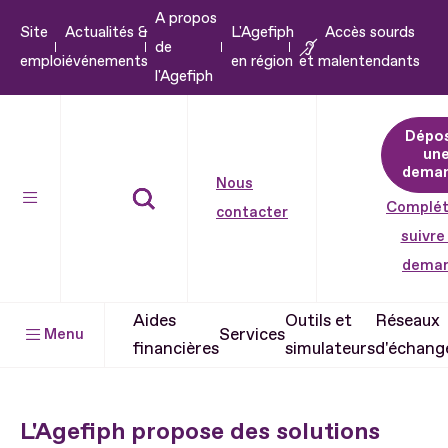
A propos
Aller
Site
Actualités &
L'Agefiph
Accès sourds
de
au
emploi
événements
en région
et malentendants
l'Agefiph
contenu
Aller
Dépo
au
un
pied
dema
Nous
de
Complét
contacter
page
suivre
dema
Aides
Outils et
Réseaux
Services
Menu
financières
simulateurs
d'échang
L'Agefiph propose des solutions