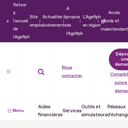
Retour
Aller
A
Accès
à
au
Site
Actualités &
propos
L'Agefiph
l'accueil
sourds et
contenu
emploi
événements
de
en région
de
malentendant
Aller
l'Agefiph
l'Agefiph
au
pied
Dépo
de
un
dema
page
Nous
Complét
contacter
suivre
dema
Aides
Outils et
Réseaux
Services
Menu
financières
simulateurs
d'échang