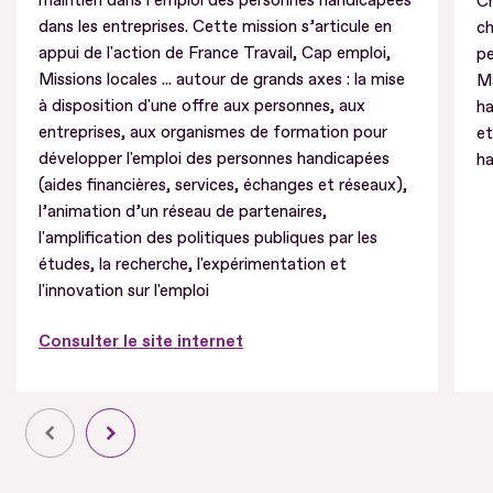
maintien dans l’emploi des personnes handicapées
Cr
dans les entreprises. Cette mission s’articule en
ch
appui de l'action de France Travail, Cap emploi,
pe
Missions locales ... autour de grands axes : la mise
Ma
à disposition d'une offre aux personnes, aux
ha
entreprises, aux organismes de formation pour
e
développer l'emploi des personnes handicapées
ha
(aides financières, services, échanges et réseaux),
l’animation d’un réseau de partenaires,
l'amplification des politiques publiques par les
études, la recherche, l'expérimentation et
l'innovation sur l'emploi
Consulter le site internet