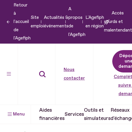
Retour
Aller
A
Accès
à
au
Site
Actualités &
propos
L'Agefiph
l'accueil
sourds et
contenu
emploi
événements
de
en région
de
malentendant
Aller
l'Agefiph
l'Agefiph
au
pied
Dépo
de
un
dema
page
Nous
Complét
contacter
suivre
dema
Aides
Outils et
Réseaux
Services
Menu
financières
simulateurs
d'échang