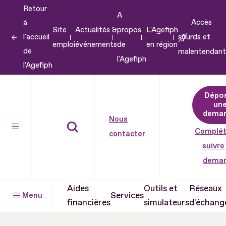
Retour
Aller
A
Accès
à
au
Site
Actualités &
propos
L'Agefiph
l'accueil
sourds et
contenu
emploi
événements
de
en région
de
malentendant
Aller
l'Agefiph
l'Agefiph
au
pied
Dépo
de
un
dema
page
Nous
Complét
contacter
suivre
dema
Aides
Outils et
Réseaux
Services
Menu
financières
simulateurs
d'échang