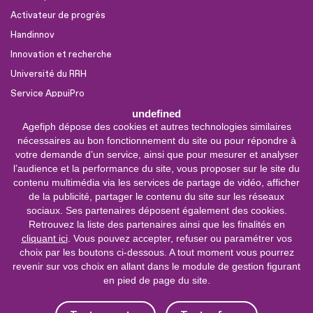
Activateur de progrès
Handinnov
Innovation et recherche
Université du RRH
Service AppuiPro
undefined
Agefiph dépose des cookies et autres technologies similaires
Nous suivre
nécessaires au bon fonctionnement du site ou pour répondre à
Youtube
votre demande d’un service, ainsi que pour mesurer et analyser
l’audience et la performance du site, vous proposer sur le site du
Linkedin
contenu multimédia via les services de partage de vidéo, afficher
de la publicité, partager le contenu du site sur les réseaux
Facebook
sociaux. Ses partenaires déposent également des cookies.
X
Retrouvez la liste des partenaires ainsi que les finalités en
cliquant ici
. Vous pouvez accepter, refuser ou paramétrer vos
choix par les boutons ci-dessous. A tout moment vous pourrez
0 800 11 10 09
Service &
revenir sur vos choix en allant dans le module de gestion figurant
appel gratuits
en pied de page du site.
De 9h à 18h.
Nous contacter