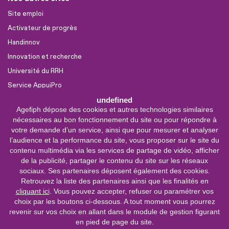
Site emploi
Activateur de progrès
Handinnov
Innovation et recherche
Université du RRH
Service AppuiPro
undefined
Agefiph dépose des cookies et autres technologies similaires
Nous suivre
nécessaires au bon fonctionnement du site ou pour répondre à
Youtube
votre demande d’un service, ainsi que pour mesurer et analyser
l’audience et la performance du site, vous proposer sur le site du
Linkedin
contenu multimédia via les services de partage de vidéo, afficher
de la publicité, partager le contenu du site sur les réseaux
Facebook
sociaux. Ses partenaires déposent également des cookies.
X
Retrouvez la liste des partenaires ainsi que les finalités en
cliquant ici
. Vous pouvez accepter, refuser ou paramétrer vos
choix par les boutons ci-dessous. A tout moment vous pourrez
0 800 11 10 09
Service &
revenir sur vos choix en allant dans le module de gestion figurant
appel gratuits
en pied de page du site.
De 9h à 18h.