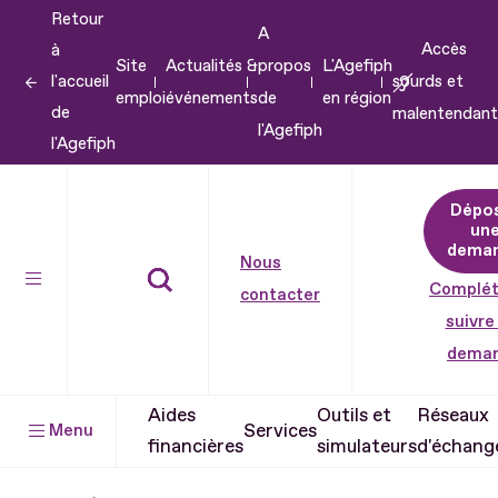
Retour
Aller
A
Accès
à
au
Site
Actualités &
propos
L'Agefiph
l'accueil
sourds et
contenu
emploi
événements
de
en région
de
malentendant
Aller
l'Agefiph
l'Agefiph
au
pied
Dépo
de
un
dema
page
Nous
Complét
contacter
suivre
dema
Aides
Outils et
Réseaux
Services
Menu
financières
simulateurs
d'échang