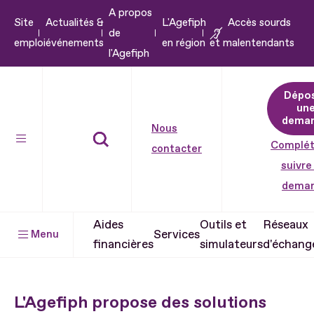
A propos
Aller
Site
Actualités &
L'Agefiph
Accès sourds
de
au
emploi
événements
en région
et malentendants
l'Agefiph
contenu
Aller
Dépo
au
un
pied
dema
Nous
de
Complét
contacter
page
suivre
dema
Aides
Outils et
Réseaux
Services
Menu
financières
simulateurs
d'échang
L'Agefiph propose des solutions