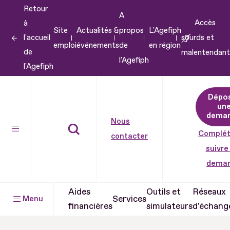
Retour
Aller
A
Accès
à
au
Site
Actualités &
propos
L'Agefiph
l'accueil
sourds et
contenu
emploi
événements
de
en région
de
malentendant
Aller
l'Agefiph
l'Agefiph
au
pied
Dépo
de
un
dema
page
Nous
Complét
contacter
suivre
dema
Aides
Outils et
Réseaux
Services
Menu
financières
simulateurs
d'échang