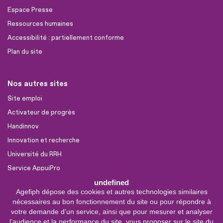
Espace Presse
Ressources humaines
Accessibilité : partiellement conforme
Plan du site
Nos autres sites
Site emploi
Activateur de progrès
Handinnov
Innovation et recherche
Université du RRH
Service AppuiPro
undefined
Agefiph dépose des cookies et autres technologies similaires
Nous suivre
nécessaires au bon fonctionnement du site ou pour répondre à
Youtube
votre demande d’un service, ainsi que pour mesurer et analyser
l’audience et la performance du site, vous proposer sur le site du