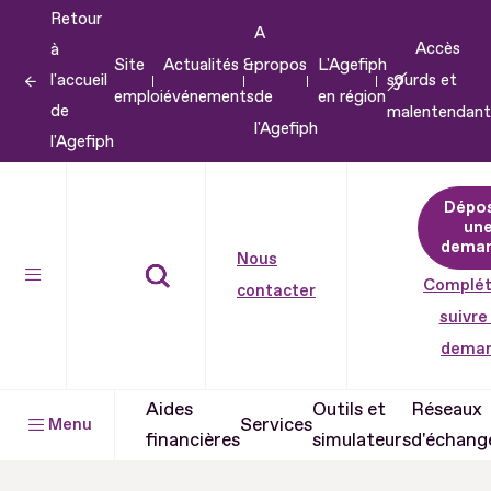
Retour
Aller
A
Accès
à
au
Site
Actualités &
propos
L'Agefiph
l'accueil
sourds et
contenu
emploi
événements
de
en région
de
malentendant
Aller
l'Agefiph
l'Agefiph
au
pied
Dépo
de
un
dema
page
Nous
Complét
contacter
suivre
dema
Aides
Outils et
Réseaux
Services
Menu
financières
simulateurs
d'échang