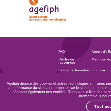
FAQ
Appels d'off
Centre de
Mentions lég
ressources
Lettre d'information
Politique co
Espace Presse
Ressources 
Agefiph dépose des cookies et autres technologies similaires né
Accessibilité :
Plan du site
la performance du site, vous proposer sur le site du contenu mult
partiellement
déposent également des cookies. Retrouvez la liste des parten
conforme
moment vous pourrez
Tout ac