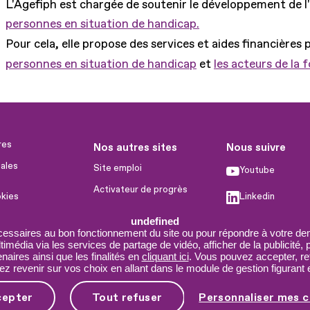
L'Agefiph est chargée de soutenir le développement de l
personnes en situation de handicap.
Pour cela, elle propose des services et aides financières 
personnes en situation de handicap
et
les acteurs de la 
res
Nos autres sites
Nous suivre
ales
Site emploi
Youtube
Activateur de progrès
okies
Linkedin
Handinnov
humaines
undefined
Facebook
Innovation et recherche
cessaires au bon fonctionnement du site ou pour répondre à votre dem
imédia via les services de partage de vidéo, afficher de la publicité,
X
Université du RRH
aires ainsi que les finalités en
cliquant ici
. Vous pouvez accepter, re
 revenir sur vos choix en allant dans le module de gestion figurant e
Service AppuiPro
cepter
Tout refuser
Personnaliser mes c