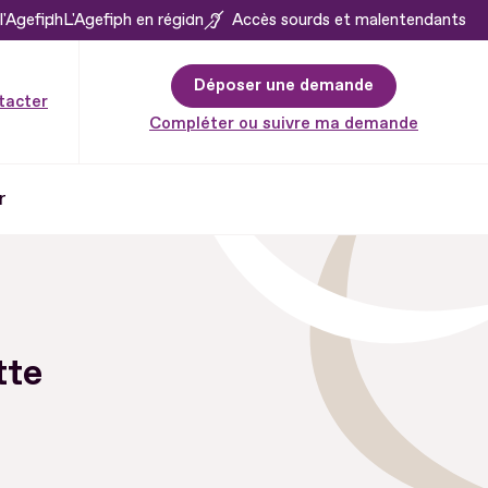
l'Agefiph
L'Agefiph en région
Accès sourds et malentendants
Déposer une demande
tacter
Compléter ou suivre ma demande
r
tte