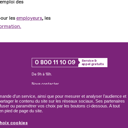
'emploi des
pour les
employeurs
, les
formation.
0 800 11 10 09
Service &
appel gratuits
De 9h à 18h.
Nous contacter
Plateforme de mise en contact LSF
ande d’un service, ainsi que pour mesurer et analyser l’audience et
 partager le contenu du site sur les réseaux sociaux. Ses partenaires
fuser ou paramétrer vos choix par les boutons ci-dessous. A tout
n pied de page du site.
hoix cookies