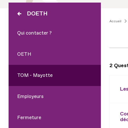
DOETH
Accueil
Qui contacter ?
OETH
2 Ques
TOM - Mayotte
Les
Employeurs
Com
Fermeture
déc