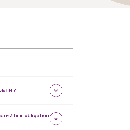
'OETH ?
re à leur obligation