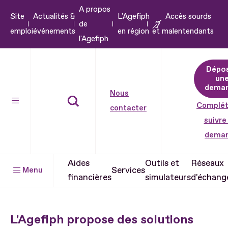
A propos
Aller
Site
Actualités &
L'Agefiph
Accès sourds
de
au
emploi
événements
en région
et malentendants
l'Agefiph
contenu
Aller
Dépo
au
un
pied
dema
Nous
de
Complét
contacter
page
suivre
dema
Aides
Outils et
Réseaux
Services
Menu
financières
simulateurs
d'échang
L'Agefiph propose des solutions