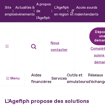
A propos
Aller
Site
Actualités &
L'Agefiph
Accès sourds
de
au
emploi
événements
en région
et malentendants
l'Agefiph
contenu
Aller
Dépo
au
un
pied
dema
Nous
de
Complét
contacter
page
suivre
dema
Aides
Outils et
Réseaux
Services
Menu
financières
simulateurs
d'échang
L'Agefiph propose des solutions