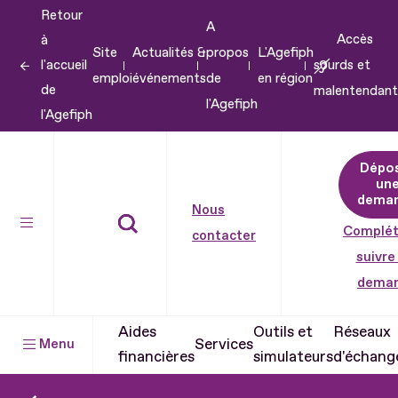
Retour
Aller
A
Accès
à
au
Site
Actualités &
propos
L'Agefiph
l'accueil
sourds et
contenu
emploi
événements
de
en région
de
malentendant
Aller
l'Agefiph
l'Agefiph
au
pied
Dépo
de
un
dema
page
Nous
Complét
contacter
suivre
dema
Aides
Outils et
Réseaux
Services
Menu
financières
simulateurs
d'échang