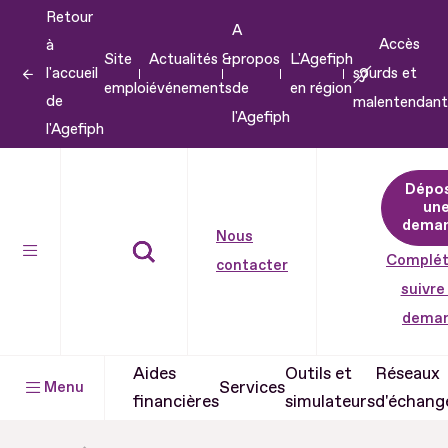
Retour
Aller
A
Accès
à
au
Site
Actualités &
propos
L'Agefiph
l'accueil
sourds et
contenu
emploi
événements
de
en région
de
malentendant
Aller
l'Agefiph
l'Agefiph
au
pied
Dépo
de
un
dema
page
Nous
Complét
contacter
suivre
dema
Aides
Outils et
Réseaux
Services
Menu
financières
simulateurs
d'échang