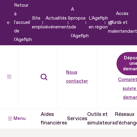
Retour
Aller
A
Accès
à
au
Site
Actualités &
propos
L'Agefiph
l'accueil
sourds et
contenu
emploi
événements
de
en région
de
malentendant
Aller
l'Agefiph
l'Agefiph
au
pied
Dépo
de
un
dema
page
Nous
Complét
contacter
suivre
dema
Aides
Outils et
Réseaux
Services
Menu
financières
simulateurs
d'échang