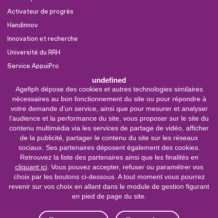
Activateur de progrès
Handinnov
Innovation et recherche
Université du RRH
Service AppuiPro
undefined
Agefiph dépose des cookies et autres technologies similaires
Nous suivre
nécessaires au bon fonctionnement du site ou pour répondre à
Youtube
votre demande d’un service, ainsi que pour mesurer et analyser
l’audience et la performance du site, vous proposer sur le site du
Linkedin
contenu multimédia via les services de partage de vidéo, afficher
de la publicité, partager le contenu du site sur les réseaux
Facebook
sociaux. Ses partenaires déposent également des cookies.
X
Retrouvez la liste des partenaires ainsi que les finalités en
cliquant ici
. Vous pouvez accepter, refuser ou paramétrer vos
choix par les boutons ci-dessous. A tout moment vous pourrez
0 800 11 10 09
Service &
revenir sur vos choix en allant dans le module de gestion figurant
appel gratuits
en pied de page du site.
De 9h à 18h.
Nous contacter