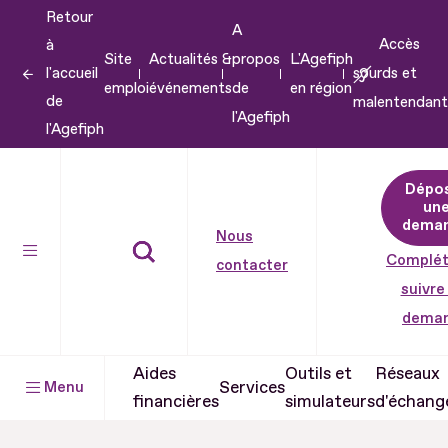
Retour
Aller
A
Accès
à
au
Site
Actualités &
propos
L'Agefiph
l'accueil
sourds et
contenu
emploi
événements
de
en région
de
malentendant
Aller
l'Agefiph
l'Agefiph
au
pied
Dépo
de
un
dema
page
Nous
Complét
contacter
suivre
dema
Aides
Outils et
Réseaux
Services
Menu
financières
simulateurs
d'échang