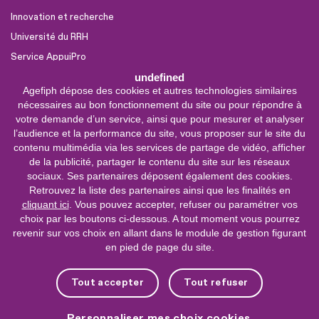
Innovation et recherche
Université du RRH
Service AppuiPro
undefined
Agefiph dépose des cookies et autres technologies similaires
Nous suivre
nécessaires au bon fonctionnement du site ou pour répondre à
Youtube
votre demande d’un service, ainsi que pour mesurer et analyser
l’audience et la performance du site, vous proposer sur le site du
Linkedin
contenu multimédia via les services de partage de vidéo, afficher
de la publicité, partager le contenu du site sur les réseaux
Facebook
sociaux. Ses partenaires déposent également des cookies.
X
Retrouvez la liste des partenaires ainsi que les finalités en
cliquant ici
. Vous pouvez accepter, refuser ou paramétrer vos
choix par les boutons ci-dessous. A tout moment vous pourrez
0 800 11 10 09
Service &
revenir sur vos choix en allant dans le module de gestion figurant
appel gratuits
en pied de page du site.
De 9h à 18h.
Nous contacter
Tout accepter
Tout refuser
Plateforme de mise en contact LSF
Personnaliser mes choix cookies