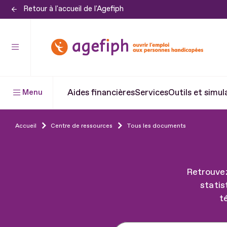
Retour à l'accueil de l'Agefiph
Aller
au
contenu
Aller
au
pied
Aides financières
Services
Outils et simul
Menu
de
page
Accueil
Centre de ressources
Tous les documents
Retrouvez
statis
t