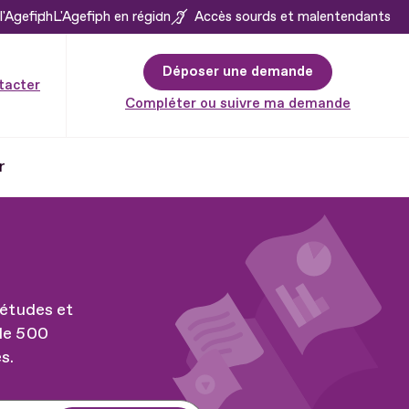
l'Agefiph
L'Agefiph en région
Accès sourds et malentendants
Déposer une demande
tacter
Compléter ou suivre ma demande
r
 études et
 de 500
s.