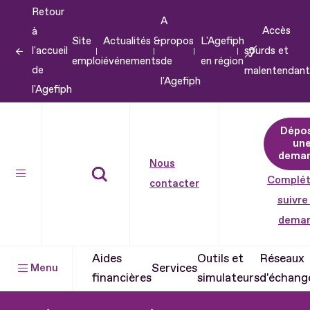
Retour
Aller
A
Accès
à
au
Site
Actualités &
propos
L'Agefiph
l'accueil
sourds et
contenu
emploi
événements
de
en région
de
malentendant
Aller
l'Agefiph
l'Agefiph
au
pied
Dépo
de
un
dema
page
Nous
Complét
contacter
suivre
dema
Aides
Outils et
Réseaux
Services
Menu
financières
simulateurs
d'échang