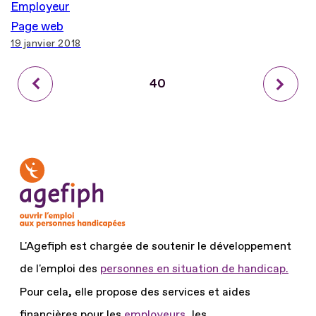
Employeur
Page web
19 janvier 2018
Précédent
Page
40
Suiva
courante
L'Agefiph est chargée de soutenir le développement
de l'emploi des
personnes en situation de handicap.
Pour cela, elle propose des services et aides
financières pour les
employeurs
, les