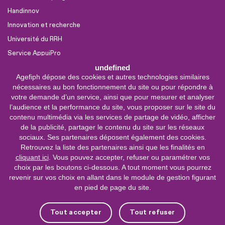
Handinnov
Innovation et recherche
Université du RRH
Service AppuiPro
undefined
Agefiph dépose des cookies et autres technologies similaires
Nous suivre
nécessaires au bon fonctionnement du site ou pour répondre à
Youtube
votre demande d’un service, ainsi que pour mesurer et analyser
l’audience et la performance du site, vous proposer sur le site du
Linkedin
contenu multimédia via les services de partage de vidéo, afficher
de la publicité, partager le contenu du site sur les réseaux
Facebook
sociaux. Ses partenaires déposent également des cookies.
X
Retrouvez la liste des partenaires ainsi que les finalités en
cliquant ici
. Vous pouvez accepter, refuser ou paramétrer vos
choix par les boutons ci-dessous. A tout moment vous pourrez
0 800 11 10 09
Service &
revenir sur vos choix en allant dans le module de gestion figurant
appel gratuits
en pied de page du site.
De 9h à 18h.
Nous contacter
Tout accepter
Tout refuser
Plateforme de mise en contact LSF