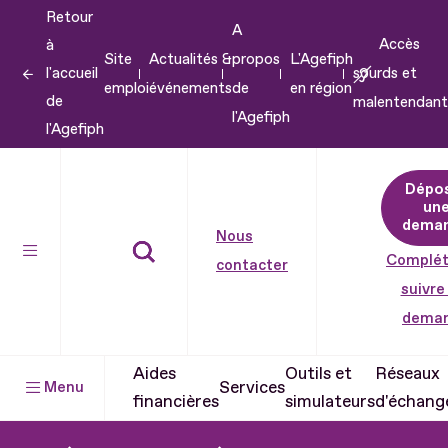
Retour
Aller
A
Accès
à
au
Site
Actualités &
propos
L'Agefiph
l'accueil
sourds et
contenu
emploi
événements
de
en région
de
malentendant
Aller
l'Agefiph
l'Agefiph
au
pied
Dépo
de
un
dema
page
Nous
Complét
contacter
suivre
dema
Aides
Outils et
Réseaux
Services
Menu
financières
simulateurs
d'échang