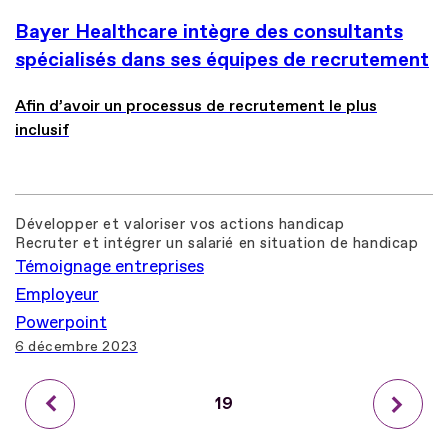
Bayer Healthcare intègre des consultants
spécialisés dans ses équipes de recrutement
Afin d’avoir un processus de recrutement le plus
inclusif
Développer et valoriser vos actions handicap
Recruter et intégrer un salarié en situation de handicap
Témoignage entreprises
Employeur
Powerpoint
6 décembre 2023
Précédent
Page
19
Suiva