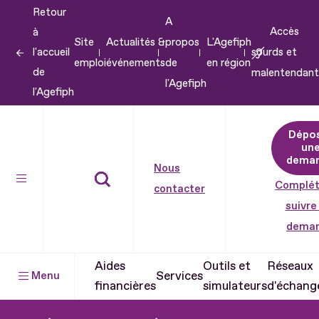
Retour
Aller
A
Accès
à
au
Site
Actualités &
propos
L'Agefiph
l'accueil
sourds et
contenu
emploi
événements
de
en région
de
malentendant
Aller
l'Agefiph
l'Agefiph
au
pied
Dépo
de
un
dema
page
Nous
Complét
contacter
suivre
dema
Aides
Outils et
Réseaux
Services
Menu
financières
simulateurs
d'échang